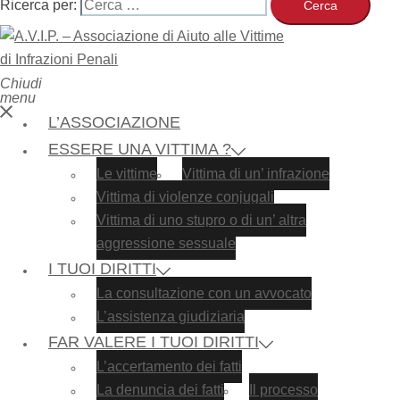
Ricerca per:
Chiudi
menu
L’ASSOCIAZIONE
ESSERE UNA VITTIMA ?
Le vittime
Vittima di un’ infrazione
Vittima di violenze conjugali
Vittima di uno stupro o di un’ altra
aggressione sessuale
I TUOI DIRITTI
La consultazione con un avvocato
L’assistenza giudiziaria
FAR VALERE I TUOI DIRITTI
L’accertamento dei fatti
La denuncia dei fatti
Il processo