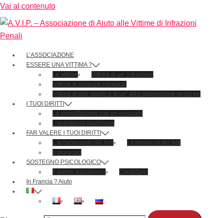
Vai al contenuto
L’ASSOCIAZIONE
ESSERE UNA VITTIMA ?
Le vittime
Vittima di un’ infrazione
Vittima di violenze conjugali
Vittima di uno stupro o di un’ altra aggressione sessuale
I TUOI DIRITTI
La consultazione con un avvocato
L’assistenza giudiziaria
FAR VALERE I TUOI DIRITTI
L’accertamento dei fatti
La denuncia dei fatti
Il processo
SOSTEGNO PSICOLOGICO
Il danno psicologico
Contattarci
In Francia ? Aiuto